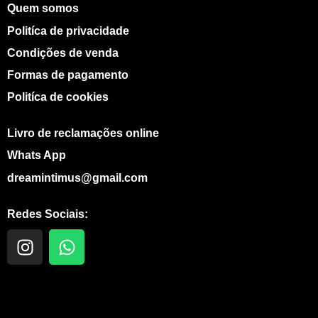
Quem somos
Politíca de privacidade
Condições de venda
Formas de pagamento
Politíca de cookies
Livro de reclamações online
Whats App
dreamintimus@gmail.com
Redes Sociais:
I
W
n
h
s
a
t
t
a
s