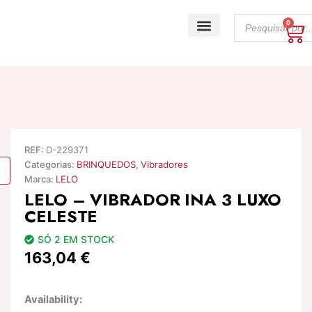
Skip
Products
to
0
Ca
search
content
A minha conta
REF:
D-229371
Categorias:
BRINQUEDOS
,
Vibradores
Marca:
LELO
LELO – VIBRADOR INA 3 LUXO
CELESTE
SÓ 2 EM STOCK
163,04
€
Quantidade
Availability:
de