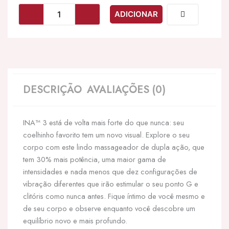
LELO
ADICIONAR
-
VIBRADOR
INA
3
LUXO
CELESTE
DESCRIÇÃO
AVALIAÇÕES (0)
INA™ 3 está de volta mais forte do que nunca: seu
coelhinho favorito tem um novo visual. Explore o seu
corpo com este lindo massageador de dupla ação, que
tem 30% mais potência, uma maior gama de
intensidades e nada menos que dez configurações de
vibração diferentes que irão estimular o seu ponto G e
clitóris como nunca antes. Fique íntimo de você mesmo e
de seu corpo e observe enquanto você descobre um
equilíbrio novo e mais profundo.