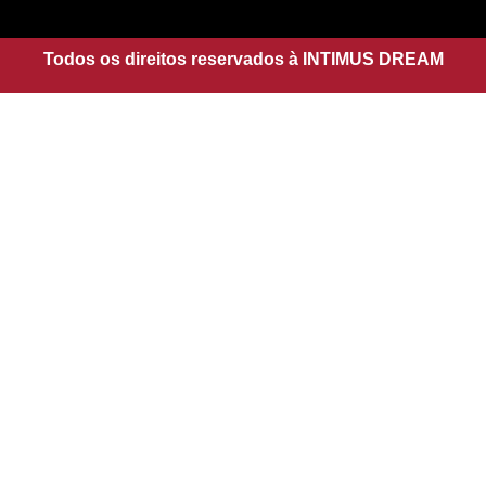
g
a
r
p
a
Todos os direitos reservados à INTIMUS DREAM
p
m