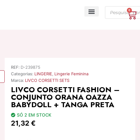
Skip
Products
to
0
Ca
search
content
A minha conta
REF:
D-239875
Categorias:
LINGERIE
,
Lingerie Feminina
Marca:
LIVCO CORSETTI SETS
LIVCO CORSETTI FASHION –
CONJUNTO ORANA OAZZA
BABYDOLL + TANGA PRETA
SÓ 2 EM STOCK
21,32
€