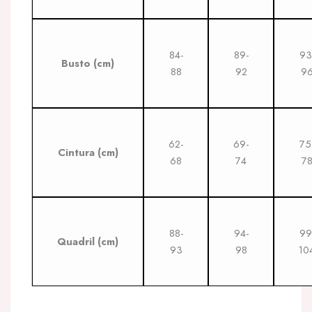
84-
89-
93
Busto
(cm)
88
92
9
62-
69-
75
Cintura
(cm)
68
74
7
88-
94-
99
Quadril
(cm)
93
98
10