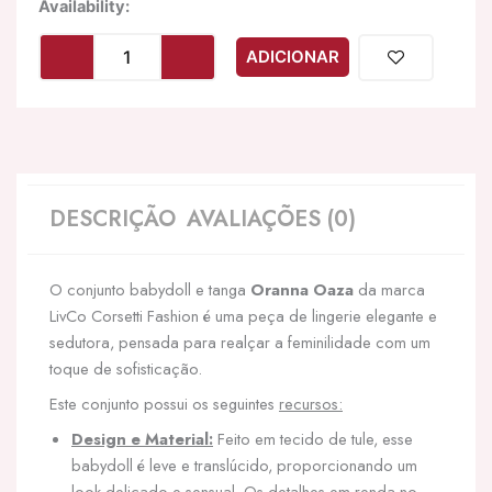
Quantidade
Availability:
de
LIVCO
ADICIONAR
CORSETTI
FASHION
-
CONJUNTO
ORANA
OAZZA
BABYDOLL
DESCRIÇÃO
AVALIAÇÕES (0)
+
TANGA
PRETA
O conjunto babydoll e tanga
Oranna Oaza
da marca
LivCo Corsetti Fashion é uma peça de lingerie elegante e
sedutora, pensada para realçar a feminilidade com um
toque de sofisticação.
Este conjunto possui os seguintes
recursos:
Design e Material:
Feito em tecido de tule, esse
babydoll é leve e translúcido, proporcionando um
look delicado e sensual. Os detalhes em renda no