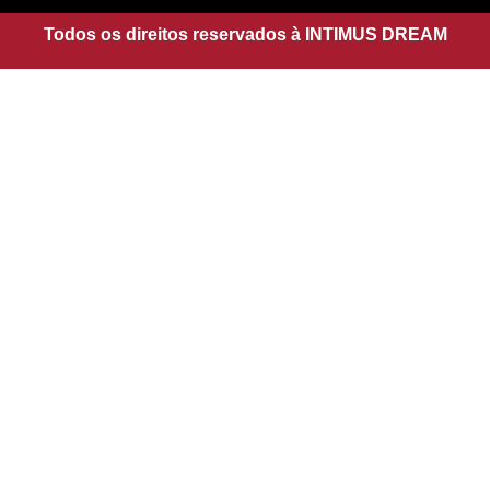
r
p
a
Todos os direitos reservados à INTIMUS DREAM
p
m