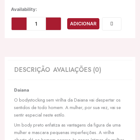
Quantidade
Availability:
de
LIVCO
ADICIONAR
CORSETTI
FASHION
-
DAIANA
20248
BODYSTOCKING
CROTCHLESS
DESCRIÇÃO
AVALIAÇÕES (0)
PRETO
S/M
Daiana
O bodystocking sem virilha da Daiana vai despertar os
sentidos de todo homem. A mulher, por sua vez, vai se
sentir especial neste estilo.
Um body preto enfatiza as vantagens da figura de uma
mulher e mascara pequenas imperfeições. A virilha
aberta dá ao homem acesso às zonas íntimas da mulher,