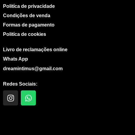
Politíca de privacidade
Condições de venda
Formas de pagamento
Politíca de cookies
Livro de reclamações online
Whats App
dreamintimus@gmail.com
Redes Sociais:
I
W
n
h
s
a
t
t
a
s
g
a