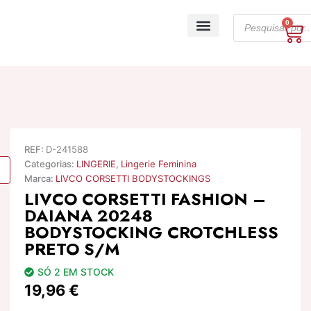
Skip
Products
to
0
Ca
search
content
A minha conta
REF:
D-241588
Categorias:
LINGERIE
,
Lingerie Feminina
Marca:
LIVCO CORSETTI BODYSTOCKINGS
LIVCO CORSETTI FASHION –
DAIANA 20248
BODYSTOCKING CROTCHLESS
PRETO S/M
SÓ 2 EM STOCK
19,96
€