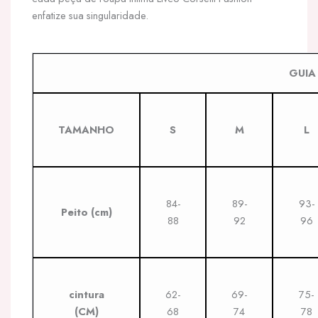
enfatize sua singularidade.
GUIA
TAMANHO
S
M
L
84-
89-
93-
Peito (cm)
88
92
96
cintura
62-
69-
75-
(CM)
68
74
78