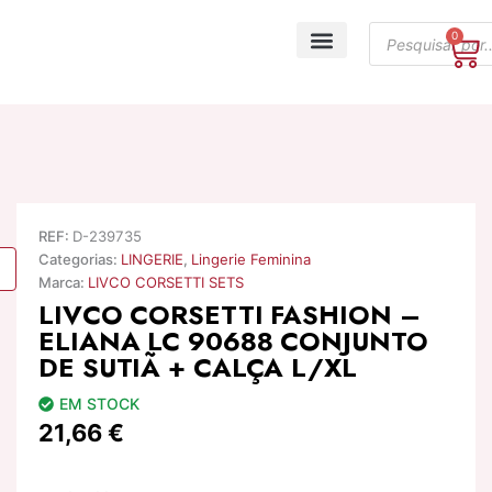
Skip
Products
to
0
Ca
search
content
A minha conta
REF:
D-239735
Categorias:
LINGERIE
,
Lingerie Feminina
Marca:
LIVCO CORSETTI SETS
LIVCO CORSETTI FASHION –
ELIANA LC 90688 CONJUNTO
DE SUTIÃ + CALÇA L/XL
EM STOCK
21,66
€