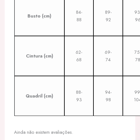
84-
89-
93
Busto
(cm)
88
92
9
62-
69-
75
Cintura
(cm)
68
74
7
88-
94-
99
Quadril
(cm)
93
98
10
Ainda não existem avaliações.