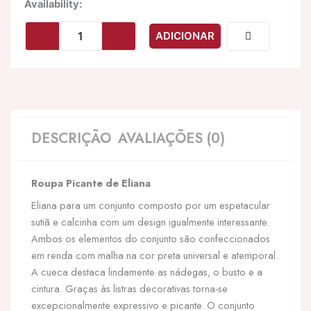
Quantidade
Availability:
de
LIVCO
ADICIONAR
CORSETTI
FASHION
-
ELIANA
LC
90688
CONJUNTO
DESCRIÇÃO
AVALIAÇÕES (0)
DE
SUTIÃ
+
Roupa Picante de Eliana
CALÇA
L/XL
Eliana para um conjunto composto por um espetacular
sutiã e calcinha com um design igualmente interessante.
Ambos os elementos do conjunto são confeccionados
em renda com malha na cor preta universal e atemporal.
A cueca destaca lindamente as nádegas, o busto e a
cintura. Graças às listras decorativas torna-se
excepcionalmente expressivo e picante. O conjunto