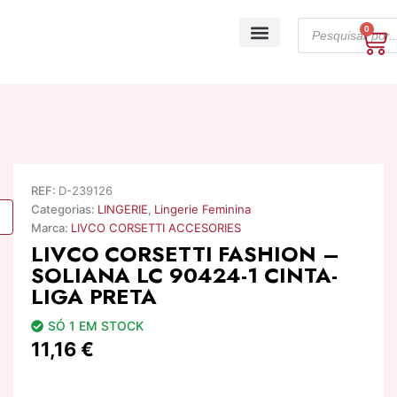
Skip
Products
to
0
Ca
search
content
A minha conta
REF:
D-239126
Categorias:
LINGERIE
,
Lingerie Feminina
Marca:
LIVCO CORSETTI ACCESORIES
LIVCO CORSETTI FASHION –
SOLIANA LC 90424-1 CINTA-
LIGA PRETA
SÓ 1 EM STOCK
11,16
€