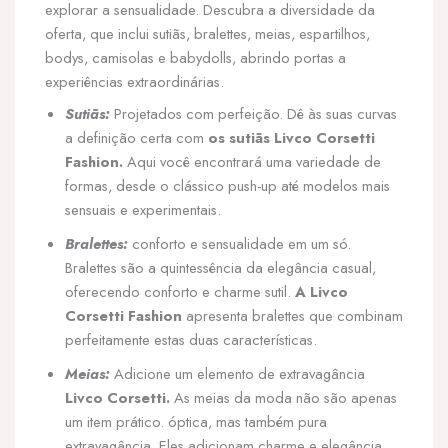
explorar a sensualidade. Descubra a diversidade da
oferta, que inclui sutiãs, bralettes, meias, espartilhos,
bodys, camisolas e babydolls, abrindo portas a
experiências extraordinárias.
Sutiãs:
Projetados com perfeição. Dê às suas curvas
a definição certa com
os sutiãs Livco Corsetti
Fashion.
Aqui você encontrará uma variedade de
formas, desde o clássico push-up até modelos mais
sensuais e experimentais.
Bralettes:
conforto e sensualidade em um só.
Bralettes são a quintessência da elegância casual,
oferecendo conforto e charme sutil.
A Livco
Corsetti Fashion
apresenta bralettes que combinam
perfeitamente estas duas características.
Meias:
Adicione um elemento de extravagância
Livco Corsetti.
As meias da moda não são apenas
um item prático. óptica, mas também pura
extravagância. Eles adicionam charme e elegância