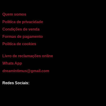
Quem somos
Politíca de privacidade
Condições de venda
Formas de pagamento
Politíca de cookies
Livro de reclamações online
Whats App
dreamintimus@gmail.com
Redes Sociais:
I
W
n
h