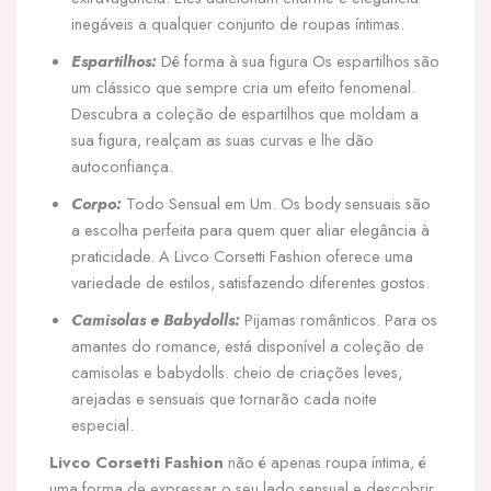
inegáveis a qualquer conjunto de roupas íntimas.
Espartilhos:
Dê forma à sua figura Os espartilhos são
um clássico que sempre cria um efeito fenomenal.
Descubra a coleção de espartilhos que moldam a
sua figura, realçam as suas curvas e lhe dão
autoconfiança.
Corpo:
Todo Sensual em Um. Os body sensuais são
a escolha perfeita para quem quer aliar elegância à
praticidade. A Livco Corsetti Fashion oferece uma
variedade de estilos, satisfazendo diferentes gostos.
Camisolas e Babydolls:
Pijamas românticos. Para os
amantes do romance, está disponível a coleção de
camisolas e babydolls. cheio de criações leves,
arejadas e sensuais que tornarão cada noite
especial.
Livco Corsetti Fashion
não é apenas roupa íntima, é
uma forma de expressar o seu lado sensual e descobrir