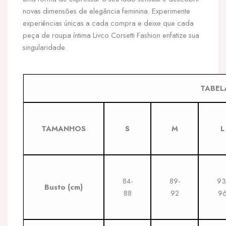
novas dimensões de elegância feminina. Experimente
experiências únicas a cada compra e deixe que cada
peça de roupa íntima Livco Corsetti Fashion enfatize sua
singularidade.
TABEL
TAMANHOS
S
M
L
84-
89-
93
Busto
(cm)
88
92
9