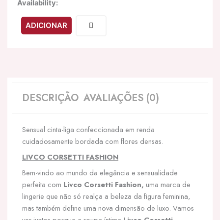
Quantidade
Availability:
de
LIVCO
ADICIONAR
CORSETTI
FASHION
-
SOLIANA
LC
90424-
1
DESCRIÇÃO
AVALIAÇÕES (0)
CINTA-
LIGA
PRETA
Sensual cinta-liga confeccionada em renda
cuidadosamente bordada com flores densas.
LIVCO CORSETTI FASHION
Bem-vindo ao mundo da elegância e sensualidade
perfeita com
Livco Corsetti Fashion,
uma marca de
lingerie que não só realça a beleza da figura feminina,
mas também define uma nova dimensão de luxo. Vamos
ver juntos porque a roupa íntima
Livco Corsetti