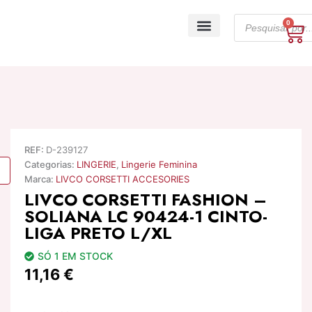
Skip
Products
to
0
Ca
search
content
A minha conta
REF:
D-239127
Categorias:
LINGERIE
,
Lingerie Feminina
Marca:
LIVCO CORSETTI ACCESORIES
LIVCO CORSETTI FASHION –
SOLIANA LC 90424-1 CINTO-
LIGA PRETO L/XL
SÓ 1 EM STOCK
11,16
€