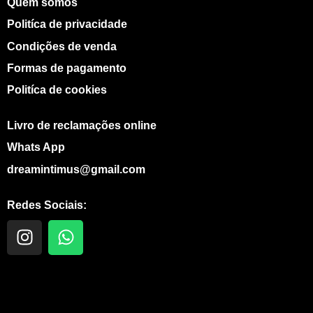
Quem somos
Politíca de privacidade
Condições de venda
Formas de pagamento
Politíca de cookies
Livro de reclamações online
Whats App
dreamintimus@gmail.com
Redes Sociais:
I
W
n
h
s
a
t
t
a
s