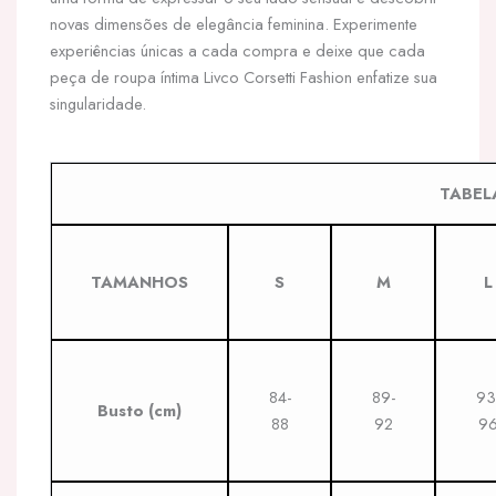
novas dimensões de elegância feminina. Experimente
experiências únicas a cada compra e deixe que cada
peça de roupa íntima Livco Corsetti Fashion enfatize sua
singularidade.
TABEL
TAMANHOS
S
M
L
84-
89-
93
Busto
(cm)
88
92
9