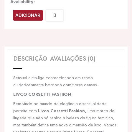
Quantidade
Availability:
de
LIVCO
ADICIONAR
CORSETTI
FASHION
-
SOLIANA
LC
90424-
1
DESCRIÇÃO
AVALIAÇÕES (0)
CINTO-
LIGA
PRETO
Sensual cinta-liga confeccionada em renda
L/XL
cuidadosamente bordada com flores densas.
LIVCO CORSETTI FASHION
Bem-vindo ao mundo da elegância e sensualidade
perfeita com
Livco Corsetti Fashion,
uma marca de
lingerie que não só realça a beleza da figura feminina,
mas também define uma nova dimensão de luxo. Vamos
ver juntos porque a roupa íntima
Livco Corsetti