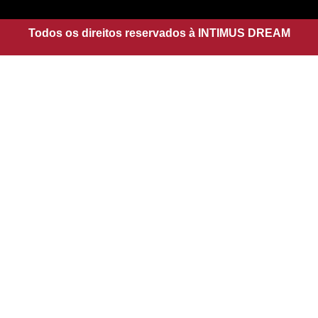
g
a
r
p
a
Todos os direitos reservados à INTIMUS DREAM
p
m