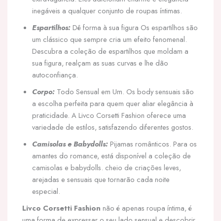
inegáveis a qualquer conjunto de roupas íntimas.
Espartilhos:
Dê forma à sua figura Os espartilhos são
um clássico que sempre cria um efeito fenomenal.
Descubra a coleção de espartilhos que moldam a
sua figura, realçam as suas curvas e lhe dão
autoconfiança.
Corpo:
Todo Sensual em Um. Os body sensuais são
a escolha perfeita para quem quer aliar elegância à
praticidade. A Livco Corsetti Fashion oferece uma
variedade de estilos, satisfazendo diferentes gostos.
Camisolas e Babydolls:
Pijamas românticos. Para os
amantes do romance, está disponível a coleção de
camisolas e babydolls. cheio de criações leves,
arejadas e sensuais que tornarão cada noite
especial.
Livco Corsetti Fashion
não é apenas roupa íntima, é
uma forma de expressar o seu lado sensual e descobrir