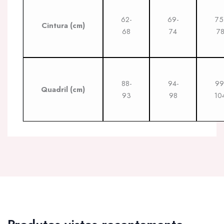
62-
69-
75
Cintura
(cm)
68
74
7
88-
94-
99
Quadril
(cm)
93
98
10