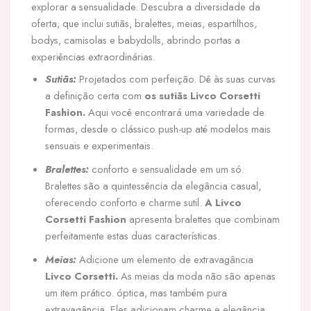
explorar a sensualidade. Descubra a diversidade da
oferta, que inclui sutiãs, bralettes, meias, espartilhos,
bodys, camisolas e babydolls, abrindo portas a
experiências extraordinárias.
Sutiãs:
Projetados com perfeição. Dê às suas curvas
a definição certa com
os sutiãs Livco Corsetti
Fashion.
Aqui você encontrará uma variedade de
formas, desde o clássico push-up até modelos mais
sensuais e experimentais.
Bralettes:
conforto e sensualidade em um só.
Bralettes são a quintessência da elegância casual,
oferecendo conforto e charme sutil.
A Livco
Corsetti Fashion
apresenta bralettes que combinam
perfeitamente estas duas características.
Meias:
Adicione um elemento de extravagância
Livco Corsetti.
As meias da moda não são apenas
um item prático. óptica, mas também pura
extravagância. Eles adicionam charme e elegância