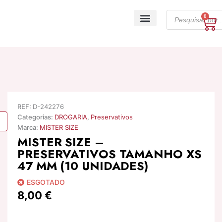
Skip
Products
to
0
Ca
search
content
A minha conta
REF:
D-242276
Categorias:
DROGARIA
,
Preservativos
Marca:
MISTER SIZE
MISTER SIZE –
PRESERVATIVOS TAMANHO XS
47 MM (10 UNIDADES)
ESGOTADO
8,00
€