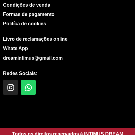
Condições de venda
Formas de pagamento
Politíca de cookies
Livro de reclamações online
Whats App
dreamintimus@gmail.com
Redes Sociais:
I
W
n
h
s
a
t
t
a
s
g
a
r
p
Todos os direitos reservados à INTIMUS DREAM