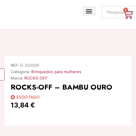
Skip
Products
to
0
Ca
search
content
A minha conta
REF:
D-203009
Categoria:
Brinquedos para mulheres
Marca:
ROCKS-OFF
ROCKS-OFF – BAMBU OURO
ESGOTADO
13,84
€