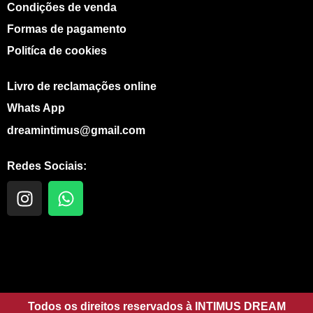
Condições de venda
Formas de pagamento
Politíca de cookies
Livro de reclamações online
Whats App
dreamintimus@gmail.com
Redes Sociais:
I
W
n
h
s
a
t
t
a
s
g
a
r
p
a
Todos os direitos reservados à INTIMUS DREAM
p