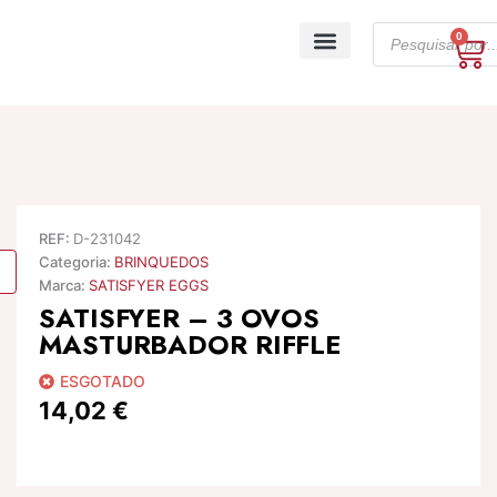
Skip
Products
to
0
Ca
search
content
A minha conta
REF:
D-231042
Categoria:
BRINQUEDOS
Marca:
SATISFYER EGGS
SATISFYER – 3 OVOS
MASTURBADOR RIFFLE
ESGOTADO
14,02
€