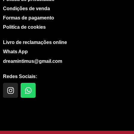
Condições de venda
Formas de pagamento
Politíca de cookies
Livro de reclamações online
Whats App
dreamintimus@gmail.com
Redes Sociais:
I
W
n
h
s
a
t
t
a
s
g
a
r
p