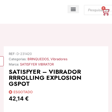
Skip
Products
to
0
Ca
search
content
A minha conta
REF:
D-231420
Categorias:
BRINQUEDOS
,
Vibradores
Marca:
SATISFYER VIBRATOR
SATISFYER – VIBRADOR
RRROLLING EXPLOSION
GSPOT
ESGOTADO
42,14
€