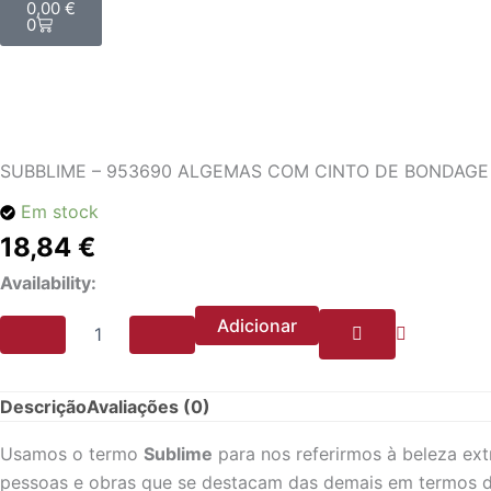
0,00
€
0
SUBBLIME – 953690 ALGEMAS COM CINTO DE BONDAG
Em stock
18,84
€
Quantidade
Availability:
de
SUBBLIME
Adicionar
-
953690
ALGEMAS
Descrição
Avaliações (0)
COM
CINTO
Usamos o termo
Sublime
para nos referirmos à beleza ext
DE
BONDAGE
pessoas e obras que se destacam das demais em termos de 