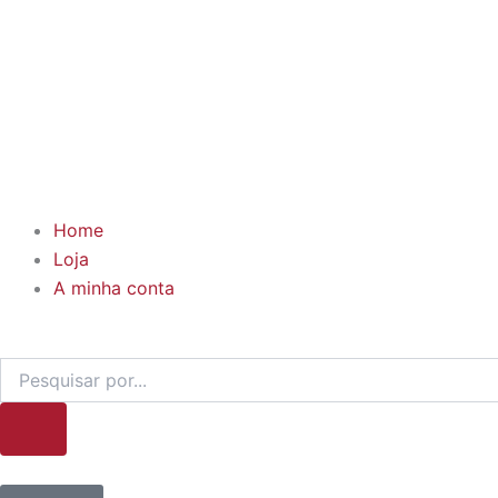
Home
Loja
A minha conta
Products
search
Cart