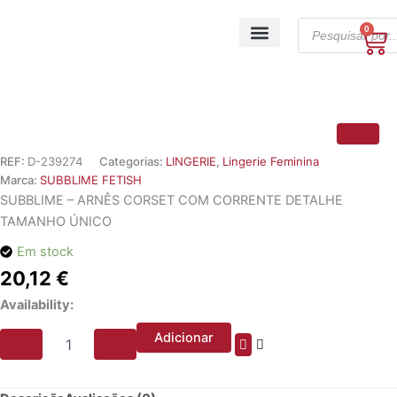
Skip
Products
to
0
Ca
search
content
A minha conta
REF:
D-239274
Categorias:
LINGERIE
,
Lingerie Feminina
Marca:
SUBBLIME FETISH
SUBBLIME – ARNÊS CORSET COM CORRENTE DETALHE
TAMANHO ÚNICO
Em stock
20,12
€
Quantidade
Availability:
de
SUBBLIME
Adicionar
-
ARNÊS
CORSET