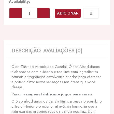
Quantidade
Availability:
de
EROS-
ADICIONAR
ART
-
ÓLEO
DE
MASSAGEM
TNTRICA
NATURAL
DESCRIÇÃO
AVALIAÇÕES (0)
E
CANELA
AFRODISÍACA
Óleo Tântrico Afrodisíaco Canelal. Óleos Afrodisíacos
30
elaborados com cuidado e requinte com ingredientes
ML
naturais e fragrâncias envolventes criadas para oferecer
e potencializar novas sensações nas áreas que você
deseja.
Para massagens tântricas e jogos para casais
O óleo afrodisíaco de canela tântrica busca o equilíbrio
entre o interior e o exterior através da harmonia que a
natureza das propriedades da canela nos traz. É um