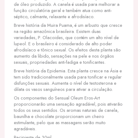
de óleo produzido. A canela é usada para melhorar a
função circulatória geral e também atua como anti-
séptico, calmante, relaxante e afrodisíaco.
Breve história da Muira Puama, é um arbusto que cresce
na região amazônica brasileira. Existem duas
variedades, P. Olacoides, que contém um alto nível de
lupeol. E o brasileiro é considerado de alto poder
afrodisíaco e tônico sexual. Os efeitos desta planta são
aumento da libido, sensações na pele e nos órgãos
sexuais, propriedades anti-fadiga e tonificantes.
Breve história da Epidemia. Esta planta cresce na Ásia e
tem sido tradicionalmente usada para tonificar e regular
disfunções sexuais. Aumenta o nível de testosterona e
dilata os vasos sanguíneos para ativar a circulação.
Os componentes do Sensual Oleum Eros-Art
proporcionarão uma sensação agradável, pois ativarão
todos os seus sentidos. Os aromas naturais de canela,
baunilha e chocolate proporcionam um cheiro
estimulante, pelo que as massagens serão muito
agradáveis.
Recipiente de 30ml