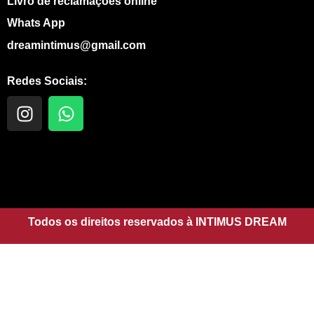
Livro de reclamações online
Whats App
dreamintimus@gmail.com
Redes Sociais:
I
W
n
h
s
a
t
t
a
s
g
a
r
p
a
Todos os direitos reservados à INTIMUS DREAM
p
m