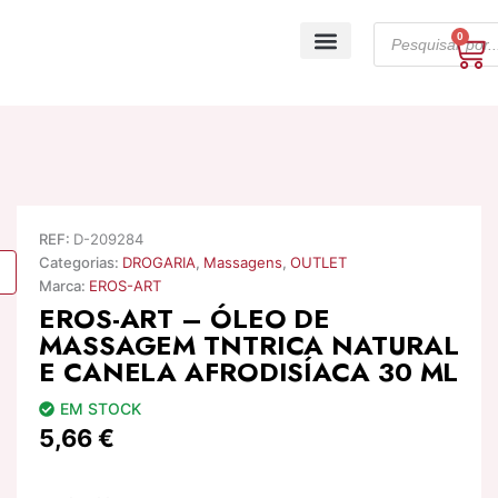
Skip
Products
to
0
Ca
search
content
A minha conta
REF:
D-209284
Categorias:
DROGARIA
,
Massagens
,
OUTLET
Marca:
EROS-ART
EROS-ART – ÓLEO DE
MASSAGEM TNTRICA NATURAL
E CANELA AFRODISÍACA 30 ML
EM STOCK
5,66
€