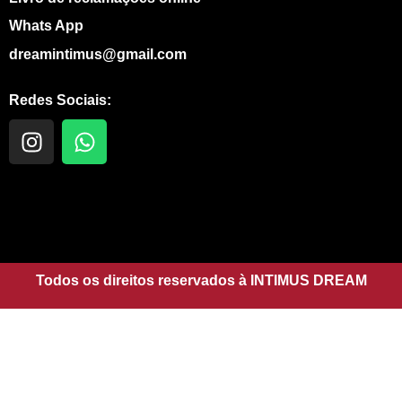
Whats App
dreamintimus@gmail.com
Redes Sociais:
I
W
n
h
s
a
t
t
a
s
g
a
r
p
a
Todos os direitos reservados à INTIMUS DREAM
p
m