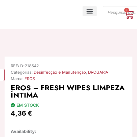
Skip
Products
to
0
Ca
search
content
A minha conta
REF:
D-218542
Categorias:
Desinfecção e Manutenção
,
DROGARIA
Marca:
EROS
EROS – FRESH WIPES LIMPEZA
ÍNTIMA
EM STOCK
4,36
€
Quantidade
Availability:
de