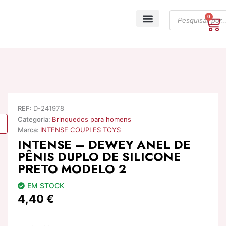
Skip
Products
to
0
Ca
search
content
A minha conta
REF:
D-241978
Categoria:
Brinquedos para homens
Marca:
INTENSE COUPLES TOYS
INTENSE – DEWEY ANEL DE
PÊNIS DUPLO DE SILICONE
PRETO MODELO 2
EM STOCK
4,40
€