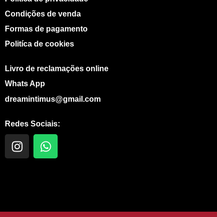
Condições de venda
Formas de pagamento
Politíca de cookies
Livro de reclamações online
Whats App
dreamintimus@gmail.com
Redes Sociais:
I
W
n
h
s
a
t
t
a
s
g
a
r
p