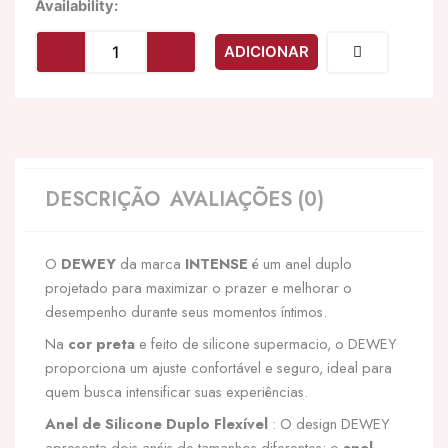
Quantidade
Availability:
de
INTENSE
ADICIONAR
-
DEWEY
ANEL
DE
PÊNIS
DUPLO
DE
DESCRIÇÃO
AVALIAÇÕES (0)
SILICONE
PRETO
MODELO
O
DEWEY
da marca
INTENSE
é um anel duplo
2
projetado para maximizar o prazer e melhorar o
desempenho durante seus momentos íntimos.
Na
cor preta
e feito de silicone supermacio, o DEWEY
proporciona um ajuste confortável e seguro, ideal para
quem busca intensificar suas experiências.
Anel de Silicone Duplo Flexível
: O design DEWEY
apresenta dois anéis de tamanhos diferentes: o
anel