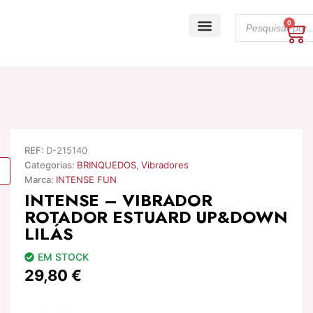
Skip
Products
to
0
Ca
search
content
A minha conta
REF:
D-215140
Categorias:
BRINQUEDOS
,
Vibradores
Marca:
INTENSE FUN
INTENSE – VIBRADOR
ROTADOR ESTUARD UP&DOWN
LILÁS
EM STOCK
29,80
€