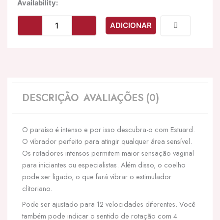
Quantidade
Availability:
de
INTENSE
ADICIONAR
-
VIBRADOR
ROTADOR
ESTUARD
UP&DOWN
LIlás
DESCRIÇÃO
AVALIAÇÕES (0)
O paraíso é intenso e por isso descubra-o com Estuard.
O vibrador perfeito para atingir qualquer área sensível.
Os rotadores intensos permitem maior sensação vaginal
para iniciantes ou especialistas. Além disso, o coelho
pode ser ligado, o que fará vibrar o estimulador
clitoriano.
Pode ser ajustado para 12 velocidades diferentes. Você
também pode indicar o sentido de rotação com 4