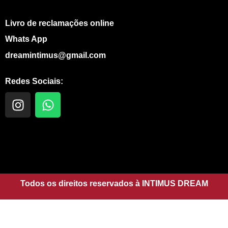
Livro de reclamações online
Whats App
dreamintimus@gmail.com
Redes Sociais:
I
W
n
h
s
a
t
t
a
s
g
a
r
p
a
Todos os direitos reservados à INTIMUS DREAM
p
m