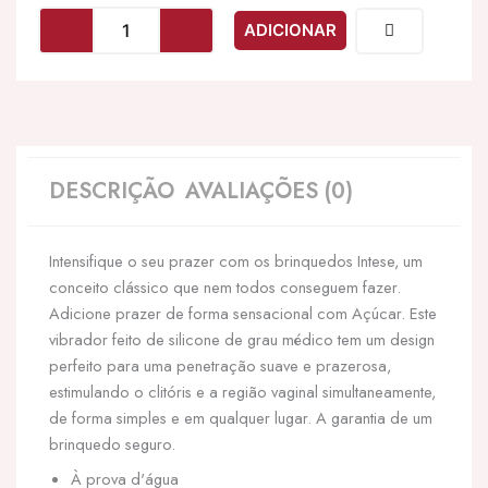
INTENSE
ADICIONAR
-
AÚCAR
SETE
VELOCIDADES
SILICONE
LIlás
DESCRIÇÃO
AVALIAÇÕES (0)
Intensifique o seu prazer com os brinquedos Intese, um
conceito clássico que nem todos conseguem fazer.
Adicione prazer de forma sensacional com Açúcar. Este
vibrador feito de silicone de grau médico tem um design
perfeito para uma penetração suave e prazerosa,
estimulando o clitóris e a região vaginal simultaneamente,
de forma simples e em qualquer lugar. A garantia de um
brinquedo seguro.
À prova d'água