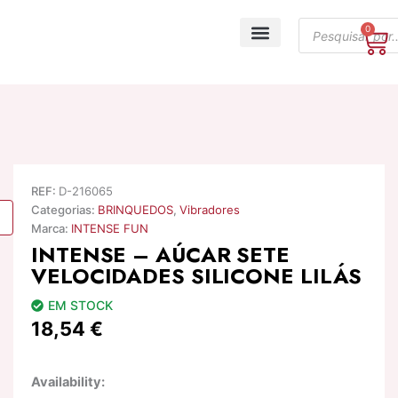
Skip
Products
to
0
Ca
search
content
A minha conta
REF:
D-216065
Categorias:
BRINQUEDOS
,
Vibradores
Marca:
INTENSE FUN
INTENSE – AÚCAR SETE
VELOCIDADES SILICONE LILÁS
EM STOCK
18,54
€
Quantidade
Availability:
de