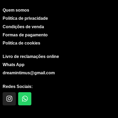
Quem somos
Politíca de privacidade
Condições de venda
Formas de pagamento
Politíca de cookies
Livro de reclamações online
Whats App
dreamintimus@gmail.com
Redes Sociais:
I
W
n
h
s
a
t
t