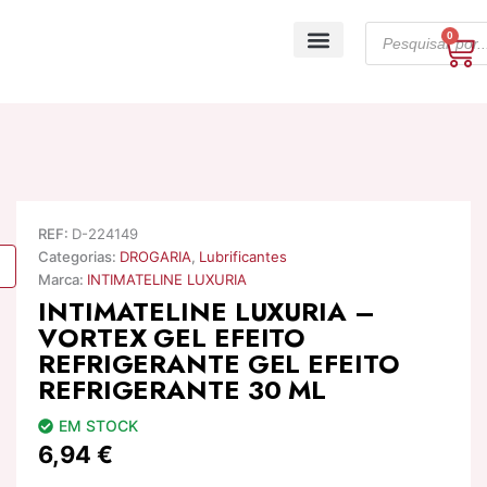
Skip
Products
to
0
Ca
search
content
A minha conta
REF:
D-224149
Categorias:
DROGARIA
,
Lubrificantes
Marca:
INTIMATELINE LUXURIA
INTIMATELINE LUXURIA –
VORTEX GEL EFEITO
REFRIGERANTE GEL EFEITO
REFRIGERANTE 30 ML
EM STOCK
6,94
€