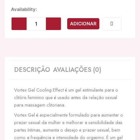
Quantidade
Availability:
de
INTIMATELINE
ADICIONAR
LUXURIA
-
VORTEX
GEL
EFEITO
REFRIGERANTE
GEL
DESCRIÇÃO
AVALIAÇÕES (0)
EFEITO
REFRIGERANTE
30
Vortex Gel Cooling Effect é um gel estimulante para o
ML
clitóris feminino que é usado antes da relação sexual
para massagem clitoriana.
Vortex Gel é especialmente formulado para aumentar o
prazer sexual da mulher e melhorar a sensibilidade das
partes íntimas, aumenta o desejo e prazer sexual, bem
como a frequência e intensidade do orgasmo. É um gel