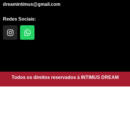
dreamintimus@gmail.com
Redes Sociais:
I
W
n
h
s
a
t
t
a
s
g
a
r
p
a
Todos os direitos reservados à INTIMUS DREAM
p
m