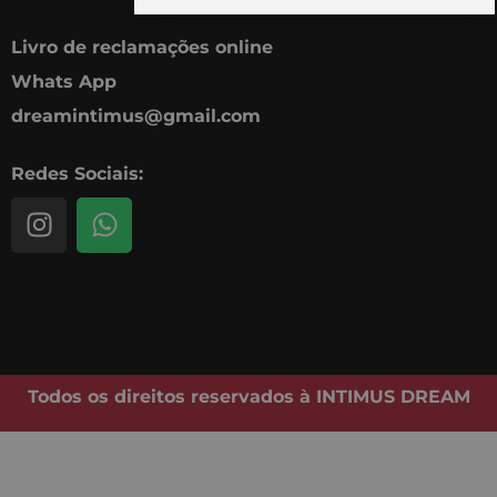
Livro de reclamações online
Whats App
dreamintimus@gmail.com
Redes Sociais:
I
W
n
h
s
a
t
t
a
s
g
a
r
p
Todos os direitos reservados à INTIMUS DREAM
a
p
m