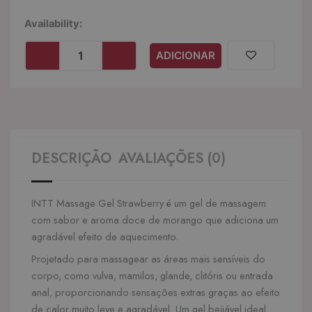
Quantidade
Availability:
de
INTT
ADICIONAR
MASSAGE
&
ORAL
SEX
-
GEL
DE
DESCRIÇÃO
AVALIAÇÕES (0)
MASSAGEM
HOT
EFFECT
INTT Massage Gel Strawberry é um gel de massagem
SABOR
DE
com sabor e aroma doce de morango que adiciona um
MORANGO
agradável efeito de aquecimento.
Projetado para massagear as áreas mais sensíveis do
corpo, como vulva, mamilos, glande, clitóris ou entrada
anal, proporcionando sensações extras graças ao efeito
de calor muito leve e agradável. Um gel beijável ideal