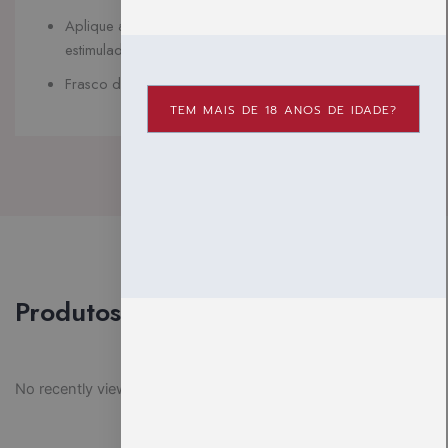
Aplique a quantidade desejada na área a ser
estimulada.
Frasco de 30 ml.
TEM MAIS DE 18 ANOS DE IDADE?
Produtos vistos recentemente
No recently viewed products to display