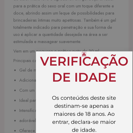
para a prática do sexo oral com um toque diferente e
doce, abrindo assim um leque de possibilidades para
brincadeiras íntimas muito apetitosas. Também é um gel
totalmente indicado para penetração e sua forma de
uso é aplicar a quantidade desejada na área a ser
estimulada e massagear suavemente.
Vem em um pequeno e prático pote de 30 ml.
VERIFICAÇÃO
Principais características:
Gel de massagem.
DE IDADE
Adiciona aroma e sabor de morango.
Com um leve efeito de calor.
Os conteúdos deste site
Ideal para sexo oral.
destinam-se apenas a
Intensifica as sensações.
maiores de 18 anos. Ao
adorável.
entrar, declara-se maior
de idade.
Oferece grandes possibilidades de jogo.