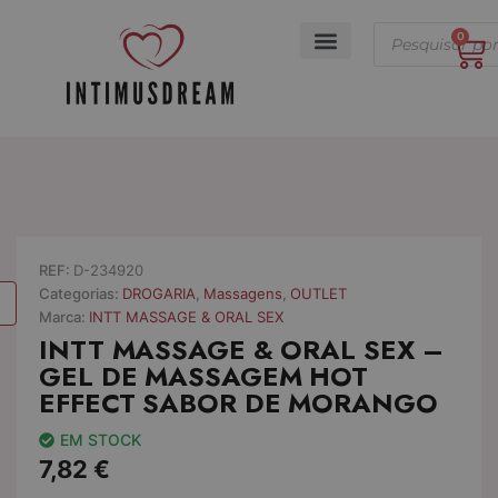
Skip
Products
to
0
Ca
search
content
A minha conta
REF:
D-234920
Categorias:
DROGARIA
,
Massagens
,
OUTLET
Marca:
INTT MASSAGE & ORAL SEX
INTT MASSAGE & ORAL SEX –
GEL DE MASSAGEM HOT
EFFECT SABOR DE MORANGO
EM STOCK
7,82
€