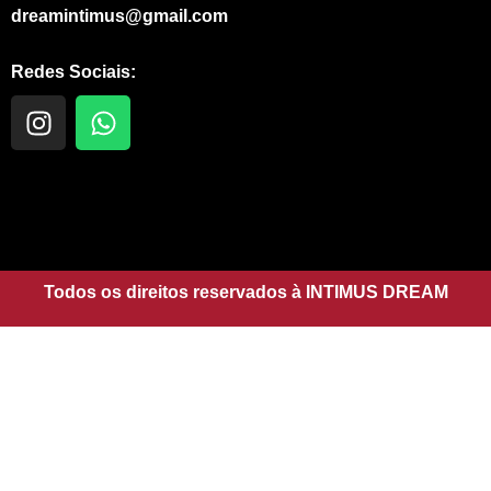
dreamintimus@gmail.com
Redes Sociais:
I
W
n
h
s
a
t
t
a
s
g
a
r
p
a
Todos os direitos reservados à INTIMUS DREAM
p
m