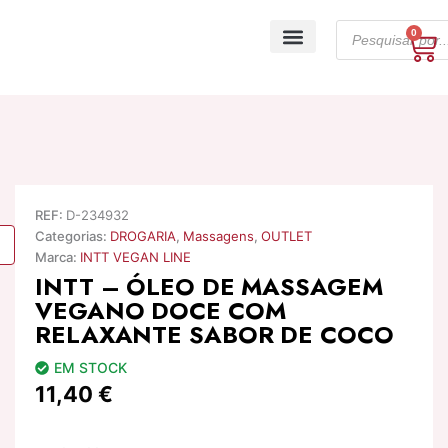
Skip
Products
to
0
Ca
search
content
A minha conta
REF:
D-234932
Categorias:
DROGARIA
,
Massagens
,
OUTLET
Marca:
INTT VEGAN LINE
INTT – ÓLEO DE MASSAGEM
VEGANO DOCE COM
RELAXANTE SABOR DE COCO
EM STOCK
11,40
€