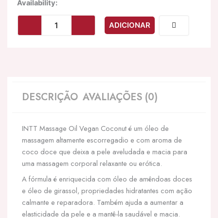
Quantidade
Availability:
de
INTT
ADICIONAR
-
ÓLEO
DE
MASSAGEM
VEGANO
DOCE
COM
DESCRIÇÃO
AVALIAÇÕES (0)
RELAXANTE
SABOR
DE
INTT Massage Oil Vegan Coconut é um óleo de
COCO
massagem altamente escorregadio e com aroma de
coco doce que deixa a pele aveludada e macia para
uma massagem corporal relaxante ou erótica.
A fórmula é enriquecida com óleo de amêndoas doces
e óleo de girassol, propriedades hidratantes com ação
calmante e reparadora. Também ajuda a aumentar a
elasticidade da pele e a mantê-la saudável e macia.