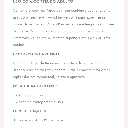
USO COM CONTEÚDO ADULTO
Combine o Keon da Kiiroo com seu conteúdo adulto favorito
usando o FeelMe AI (www.FeelMe.com) para experimentar
conteúdo adulto em 2D e VR espelhado em tempo real no seu
dispositivo. Você também pode se conectar a webcams
interativas. O FeelMe AI oferece suporte a mais de 200 sites
adultos.
USE COM UM PARCEIRO
Conecte o Keon da Kiiroo ao dispositivo do seu parceiro
usando o aplicativo FeelConnect. Sinta os movimentos deles
replicados em tempo real, relaxe e aproveite.
ESTA CAIXA CONTÉM
:
1 x Keon por Kiiroo
1 x cabo de carregamento USB
ESPECIFICAÇÕES
Materiais: ABS, PC, silicone