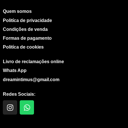
Quem somos
Politíca de privacidade
Condições de venda
Formas de pagamento
Politíca de cookies
Livro de reclamações online
Whats App
dreamintimus@gmail.com
Redes Sociais:
I
W
n
h
s
a
t
t