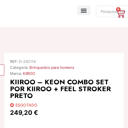
Skip
Products
to
0
Ca
search
content
A minha conta
REF:
D-242114
Categoria:
Brinquedos para homens
Marca:
KIIROO
KIIROO – KEON COMBO SET
POR KIIROO + FEEL STROKER
PRETO
ESGOTADO
249,20
€