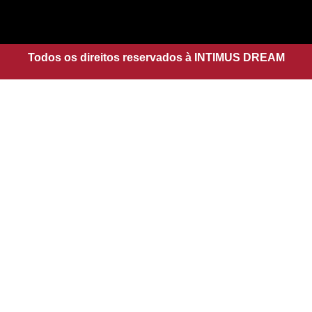
a
s
g
a
r
p
a
Todos os direitos reservados à INTIMUS DREAM
p
m