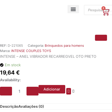
Skip
Products
to
0
Ca
search
content
A minha conta
REF:
D-221065
Categoria:
Brinquedos para homens
Marca:
INTENSE COUPLES TOYS
INTENSE – ANEL VIBRADOR RECARREGVEL OTO PRETO
Em stock
19,64
€
Quantidade
Availability:
de
INTENSE
Adicionar
-
ANEL
VIBRADOR
Descrição
Avaliações (0)
RECARREGVEL