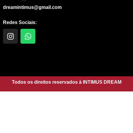
dreamintimus@gmail.com
Redes Sociais:
I
W
n
h
s
a
t
t
a
s
g
a
r
p
a
Todos os direitos reservados à INTIMUS DREAM
p
m