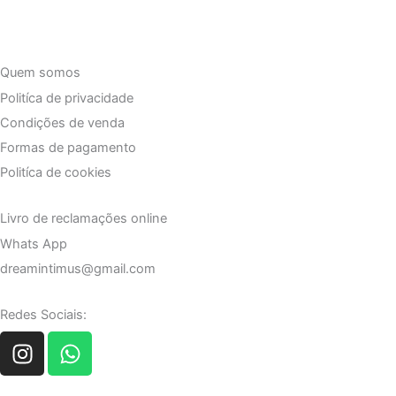
Quem somos
Politíca de privacidade
Condições de venda
Formas de pagamento
Politíca de cookies
Livro de reclamações online
Whats App
dreamintimus@gmail.com
Redes Sociais:
I
W
n
h
s
a