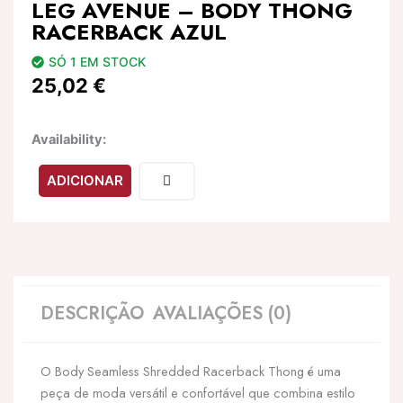
LEG AVENUE – BODY THONG
RACERBACK AZUL
SÓ 1 EM STOCK
25,02
€
Quantidade
Availability:
de
LEG
ADICIONAR
AVENUE
-
BODY
THONG
RACERBACK
AZUL
DESCRIÇÃO
AVALIAÇÕES (0)
O Body Seamless Shredded Racerback Thong é uma
peça de moda versátil e confortável que combina estilo