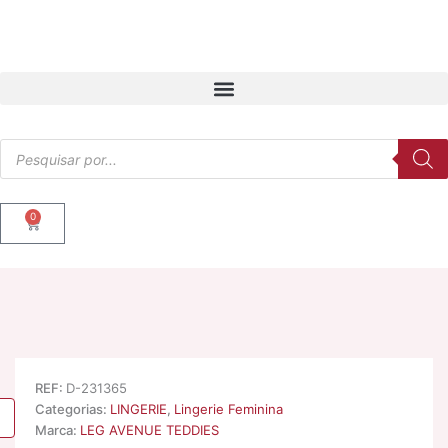
Skip
to
content
Products
search
0
Cart
REF:
D-231365
Categorias:
LINGERIE
,
Lingerie Feminina
Marca:
LEG AVENUE TEDDIES