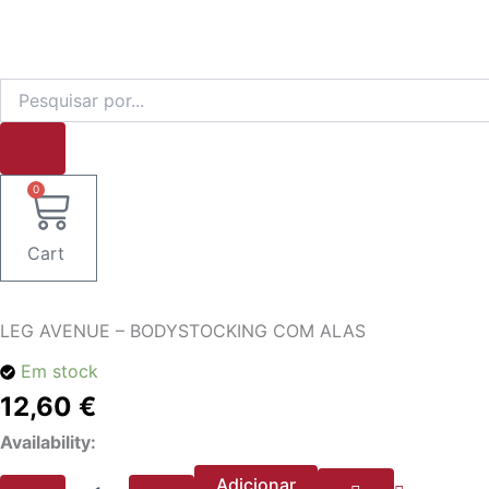
Products
Skip
search
to
content
0
Cart
Quantidade
de
LEG AVENUE – BODYSTOCKING COM ALAS
LEG
AVENUE
Em stock
-
BODYSTOCKING
12,60
€
COM
Availability:
ALAS
Adicionar