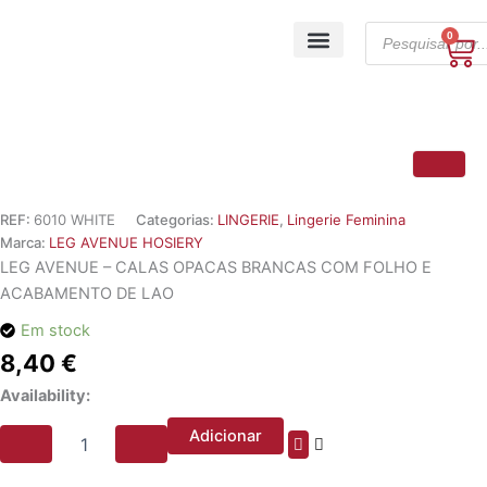
Skip
Products
to
0
Ca
search
content
A minha conta
REF:
6010 WHITE
Categorias:
LINGERIE
,
Lingerie Feminina
Marca:
LEG AVENUE HOSIERY
LEG AVENUE – CALAS OPACAS BRANCAS COM FOLHO E
ACABAMENTO DE LAO
Em stock
8,40
€
Quantidade
Availability:
de
LEG
Adicionar
AVENUE
-