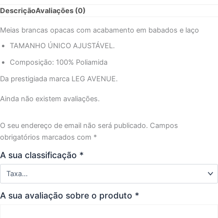
CALAS
Descrição
Avaliações (0)
OPACAS
BRANCAS
Meias brancas opacas com acabamento em babados e laço
COM
FOLHO
TAMANHO ÚNICO AJUSTÁVEL.
E
Composição: 100% Poliamida
ACABAMENTO
DE
Da prestigiada marca LEG AVENUE.
LAO
Ainda não existem avaliações.
O seu endereço de email não será publicado.
Campos
obrigatórios marcados com
*
A sua classificação
*
A sua avaliação sobre o produto
*