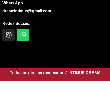
Whats App
dreamintimus@gmail.com
Redes Sociais:
I
W
n
h
s
a
t
t
a
s
g
a
r
p
a
Todos os direitos reservados à INTIMUS DREAM
p
m