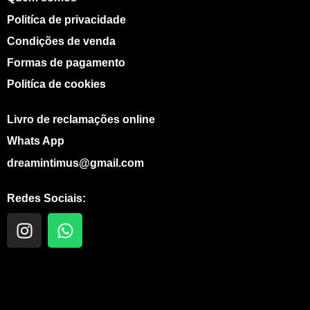
Politíca de privacidade
Condições de venda
Formas de pagamento
Politíca de cookies
Livro de reclamações online
Whats App
dreamintimus@gmail.com
Redes Sociais:
I
W
n
h
s
a
t
t
a
s
g
a