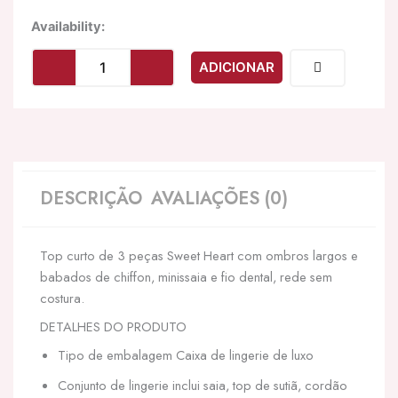
Quantidade
Availability:
de
LEG
ADICIONAR
AVENUE
-
CONJUNTO
DE
TRÊS
PEAS
,
DESCRIÇÃO
AVALIAÇÕES (0)
MINI
SAIA
E
Top curto de 3 peças Sweet Heart com ombros largos e
CORDO
TAMANHO
babados de chiffon, minissaia e fio dental, rede sem
ÚNICO
costura.
-
DETALHES DO PRODUTO
PRETO
Tipo de embalagem Caixa de lingerie de luxo
Conjunto de lingerie inclui saia, top de sutiã, cordão