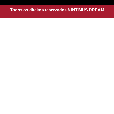
r
p
a
Todos os direitos reservados à INTIMUS DREAM
p
m