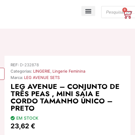
Skip
Products
to
0
Ca
search
content
A minha conta
REF:
D-232878
Categorias:
LINGERIE
,
Lingerie Feminina
Marca:
LEG AVENUE SETS
LEG AVENUE – CONJUNTO DE
TRÊS PEAS , MINI SAIA E
CORDO TAMANHO ÚNICO –
PRETO
EM STOCK
23,62
€