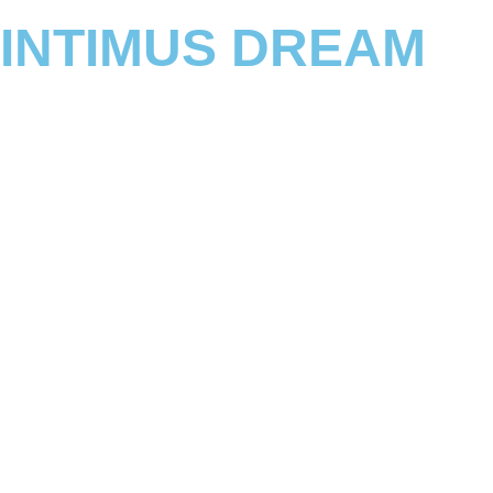
a
p
m
INTIMUS DREAM