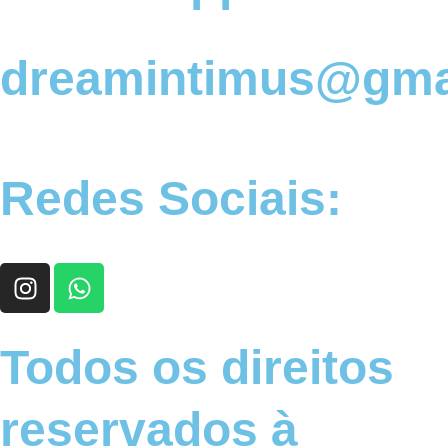
dreamintimus@gma
Redes Sociais:
I
W
n
h
s
a
t
t
Todos os direitos
a
s
g
a
reservados à
r
p