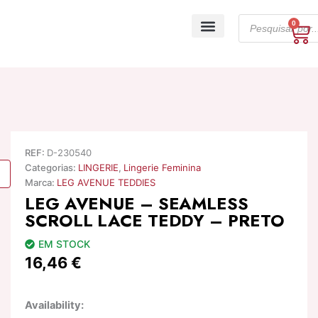
Skip
Products
to
0
Ca
search
content
A minha conta
REF:
D-230540
Categorias:
LINGERIE
,
Lingerie Feminina
Marca:
LEG AVENUE TEDDIES
LEG AVENUE – SEAMLESS
SCROLL LACE TEDDY – PRETO
EM STOCK
16,46
€
Quantidade
Availability:
de