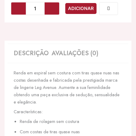
LEG
ADICIONAR
AVENUE
-
SEAMLESS
SCROLL
LACE
TEDDY
-
DESCRIÇÃO
AVALIAÇÕES (0)
PRETO
Renda em espiral sem costura com tiras quase nuas nas
costas desenhada e fabricada pela prestigiada marca
de lingerie Leg Avenue. Aumente a sua feminilidade
obtendo uma peça exclusiva de sedução, sensualidade
e elegância.
Características:
Renda de rolagem sem costura
Com costas de tiras quase nuas