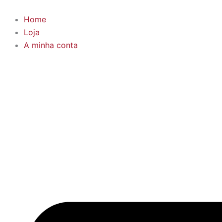
Products
Skip
search
to
Home
content
Loja
A minha conta