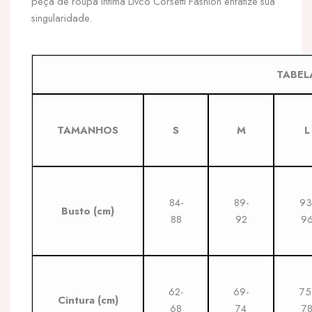
peça de roupa íntima Livco Corsetti Fashion enfatize sua
singularidade.
TABEL
TAMANHOS
S
M
L
84-
89-
93
Busto
(cm)
88
92
9
62-
69-
75
Cintura
(cm)
68
74
7