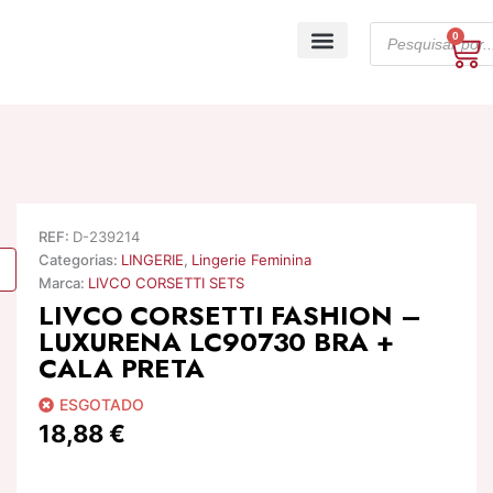
Skip
Products
to
0
Ca
search
content
A minha conta
REF:
D-239214
Categorias:
LINGERIE
,
Lingerie Feminina
Marca:
LIVCO CORSETTI SETS
LIVCO CORSETTI FASHION –
LUXURENA LC90730 BRA +
CALA PRETA
ESGOTADO
18,88
€