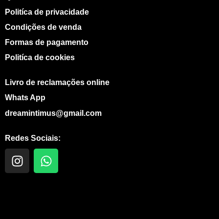
Politíca de privacidade
Condições de venda
Formas de pagamento
Politíca de cookies
Livro de reclamações online
Whats App
dreamintimus@gmail.com
Redes Sociais:
I
W
n
h
s
a
t
t
a
s
g
a