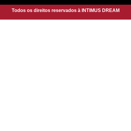
r
p
a
Todos os direitos reservados à INTIMUS DREAM
p
m