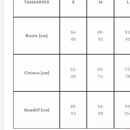
TAMANHOS
S
M
L
84-
89-
93
Busto
(cm)
88
92
9
62-
69-
75
Cintura
(cm)
68
74
7
88-
94-
99
Quadril
(cm)
93
98
10