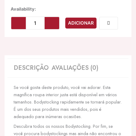
Quantidade
Availability:
de
LIVCO
ADICIONAR
CORSETTI
FASHION
-
MAERI
LC
17341
BODYSTOCKING
DESCRIÇÃO
AVALIAÇÕES (0)
PRETO
TAMANHO
ÚNICO
Se você gosta deste produto, você vai adorar. Esta
magnífica roupa interior justa está disponível em vários
tamanhos. Bodystocking rapidamente se tornará popular.
É um dos seus produtos mais vendidos, pois é
adequado para inúmeras ocasiões.
Descubra todos os nossos Bodystocking. Por fim, se
você procura bodystockings mas ainda não encontrou o