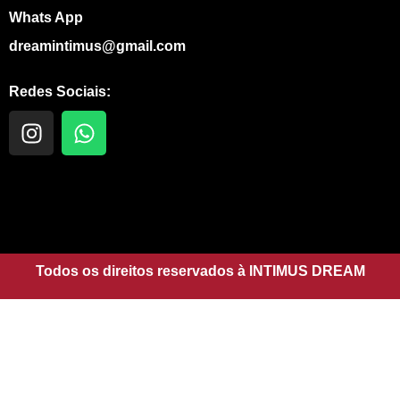
Whats App
dreamintimus@gmail.com
Redes Sociais:
I
W
n
h
s
a
t
t
a
s
g
a
r
p
a
Todos os direitos reservados à INTIMUS DREAM
p
m