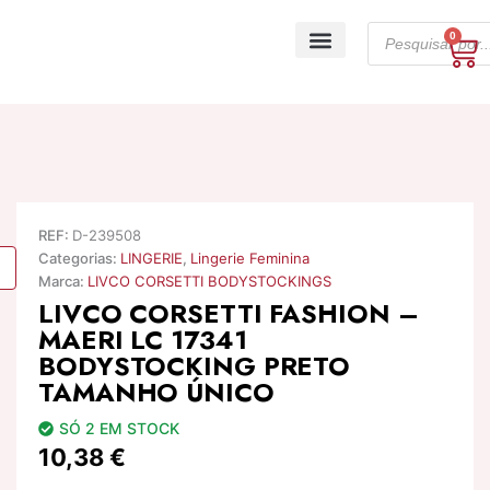
Skip
Products
to
0
Ca
search
content
A minha conta
REF:
D-239508
Categorias:
LINGERIE
,
Lingerie Feminina
Marca:
LIVCO CORSETTI BODYSTOCKINGS
LIVCO CORSETTI FASHION –
MAERI LC 17341
BODYSTOCKING PRETO
TAMANHO ÚNICO
SÓ 2 EM STOCK
10,38
€