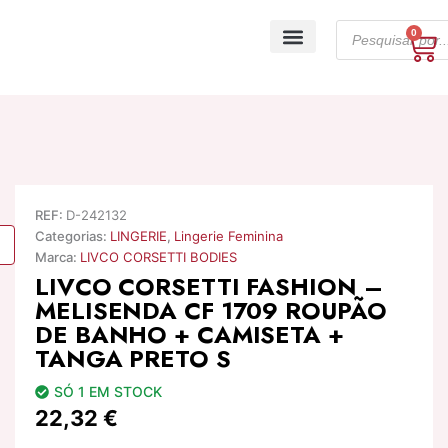
Skip
Products
to
0
Ca
search
content
A minha conta
REF:
D-242132
Categorias:
LINGERIE
,
Lingerie Feminina
Marca:
LIVCO CORSETTI BODIES
LIVCO CORSETTI FASHION –
MELISENDA CF 1709 ROUPÃO
DE BANHO + CAMISETA +
TANGA PRETO S
SÓ 1 EM STOCK
22,32
€