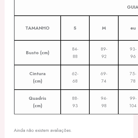
GUI
TAMANHO
S
M
eu
84-
89-
93-
Busto (cm)
88
92
96
Cintura
62-
69-
75-
(cm)
68
74
78
Quadris
88-
94-
99-
(cm)
93
98
104
Ainda não existem avaliações.