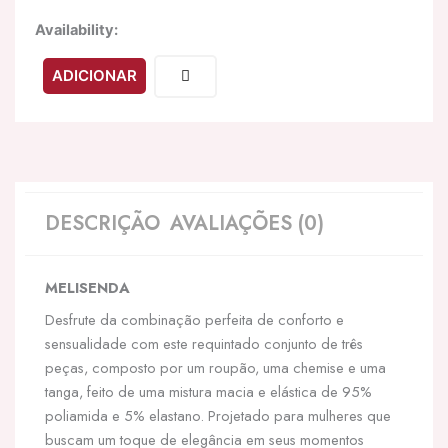
Quantidade
Availability:
de
LIVCO
ADICIONAR
CORSETTI
FASHION
-
MELISENDA
CF
1709
ROUPÃO
DESCRIÇÃO
AVALIAÇÕES (0)
DE
BANHO
+
MELISENDA
CAMISETA
+
Desfrute da combinação perfeita de conforto e
TANGA
sensualidade com este requintado conjunto de três
PRETO
peças, composto por um roupão, uma chemise e uma
S
tanga, feito de uma mistura macia e elástica de 95%
poliamida e 5% elastano. Projetado para mulheres que
buscam um toque de elegância em seus momentos