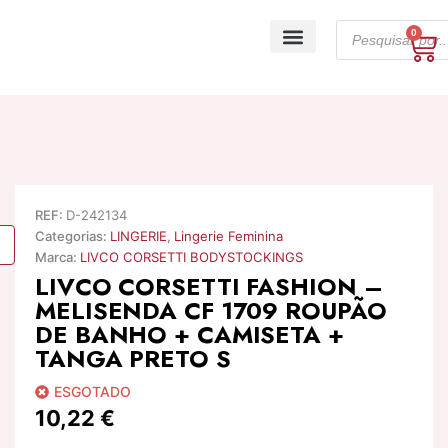
Skip
Products
to
0
Ca
search
content
A minha conta
REF:
D-242134
Categorias:
LINGERIE
,
Lingerie Feminina
Marca:
LIVCO CORSETTI BODYSTOCKINGS
LIVCO CORSETTI FASHION –
MELISENDA CF 1709 ROUPÃO
DE BANHO + CAMISETA +
TANGA PRETO S
ESGOTADO
10,22
€