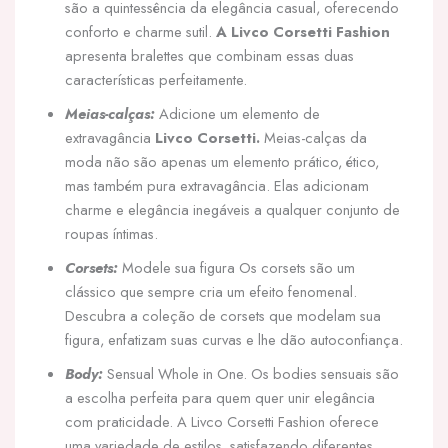
são a quintessência da elegância casual, oferecendo
conforto e charme sutil.
A Livco Corsetti Fashion
apresenta bralettes que combinam essas duas
características perfeitamente.
Meias-calças:
Adicione um elemento de
extravagância
Livco Corsetti.
Meias-calças da
moda não são apenas um elemento prático, ético,
mas também pura extravagância. Elas adicionam
charme e elegância inegáveis a qualquer conjunto de
roupas íntimas.
Corsets:
Modele sua figura Os corsets são um
clássico que sempre cria um efeito fenomenal.
Descubra a coleção de corsets que modelam sua
figura, enfatizam suas curvas e lhe dão autoconfiança.
Body:
Sensual Whole in One. Os bodies sensuais são
a escolha perfeita para quem quer unir elegância
com praticidade. A Livco Corsetti Fashion oferece
uma variedade de estilos, satisfazendo diferentes