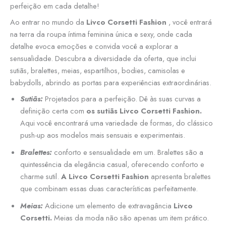
perfeição em cada detalhe!
Ao entrar no mundo da
Livco Corsetti Fashion
, você entrará
na terra da roupa íntima feminina única e sexy, onde cada
detalhe evoca emoções e convida você a explorar a
sensualidade. Descubra a diversidade da oferta, que inclui
sutiãs, bralettes, meias, espartilhos, bodies, camisolas e
babydolls, abrindo as portas para experiências extraordinárias.
Sutiãs:
Projetados para a perfeição. Dê às suas curvas a
definição certa com
os sutiãs Livco Corsetti Fashion.
Aqui você encontrará uma variedade de formas, do clássico
push-up aos modelos mais sensuais e experimentais.
Bralettes:
conforto e sensualidade em um. Bralettes são a
quintessência da elegância casual, oferecendo conforto e
charme sutil.
A Livco Corsetti Fashion
apresenta bralettes
que combinam essas duas características perfeitamente.
Meias:
Adicione um elemento de extravagância
Livco
Corsetti.
Meias da moda não são apenas um item prático.