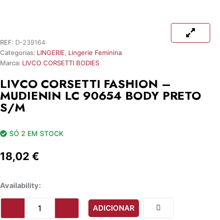
Quantidade
de
LIVCO
REF:
D-239164
CORSETTI
Categorias:
LINGERIE
,
Lingerie Feminina
FASHION
Marca:
LIVCO CORSETTI BODIES
-
MUDIENIN
LIVCO CORSETTI FASHION –
LC
MUDIENIN LC 90654 BODY PRETO
90654
S/M
BODY
PRETO
S/M
SÓ 2 EM STOCK
18,02
€
Availability:
ADICIONAR