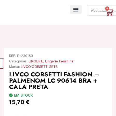
Skip
Products
to
0
Ca
search
content
A minha conta
REF:
D-239150
Categorias:
LINGERIE
,
Lingerie Feminina
Marca:
LIVCO CORSETTI SETS
LIVCO CORSETTI FASHION –
PALMENOM LC 90614 BRA +
CALA PRETA
EM STOCK
15,70
€