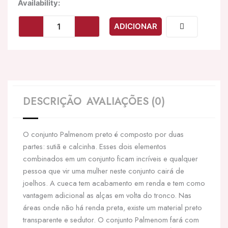
Quantidade
Availability:
de
LIVCO
ADICIONAR
CORSETTI
FASHION
-
PALMENOM
LC
90614
BRA
DESCRIÇÃO
AVALIAÇÕES (0)
+
CALA
PRETA
O conjunto Palmenom preto é composto por duas
partes: sutiã e calcinha. Esses dois elementos
combinados em um conjunto ficam incríveis e qualquer
pessoa que vir uma mulher neste conjunto cairá de
joelhos. A cueca tem acabamento em renda e tem como
vantagem adicional as alças em volta do tronco. Nas
áreas onde não há renda preta, existe um material preto
transparente e sedutor. O conjunto Palmenom fará com