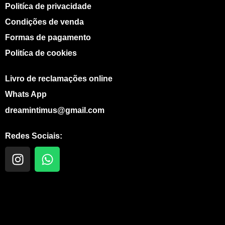
Politíca de privacidade
Condições de venda
Formas de pagamento
Politíca de cookies
Livro de reclamações online
Whats App
dreamintimus@gmail.com
Redes Sociais:
I
W
n
h
s
a
t
t
a
s
g
a