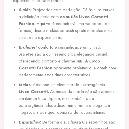
experiências extraordinárias.
Sutiãs:
Projetados com perfeição. Dê às suas curvas
a definição certa com
os sutiãs Livco Corsetti
Fashion.
Aqui você encontrará uma variedade de
formas, desde o clássico push-up até modelos mais
sensuais e experimentais.
Bralettes:
conforto e sensualidade em um só.
Bralettes são a quintessência da elegância casual,
oferecendo conforto e charme sutil.
A Livco
Corsetti Fashion
apresenta bralettes que combinam
perfeitamente estas duas características.
Meias:
Adicione um elemento de extravagância
Livco Corsetti.
As meias da moda não são apenas
um item prático. óptica, mas também pura
extravagância. Eles adicionam charme e elegância
inegáveis a qualquer conjunto de roupas íntimas.
Espartilhos:
Dê forma à sua figura Os espartilhos são
um clássico que sempre cria um efeito fenomenal.