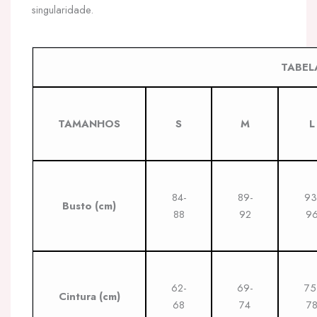
singularidade.
TABEL
TAMANHOS
S
M
L
84-
89-
93
Busto
(cm)
88
92
9
62-
69-
75
Cintura
(cm)
68
74
7