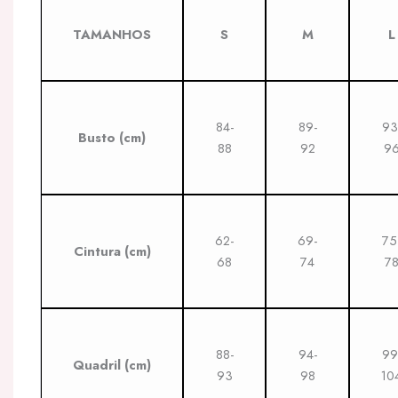
TAMANHOS
S
M
L
84-
89-
93
Busto
(cm)
88
92
9
62-
69-
75
Cintura
(cm)
68
74
7
88-
94-
99
Quadril
(cm)
93
98
10