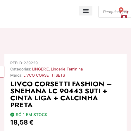
Skip
Products
to
0
Ca
search
content
A minha conta
REF:
D-239229
Categorias:
LINGERIE
,
Lingerie Feminina
Marca:
LIVCO CORSETTI SETS
LIVCO CORSETTI FASHION –
SNEHANA LC 90443 SUTI +
CINTA LIGA + CALCINHA
PRETA
SÓ 1 EM STOCK
18,58
€