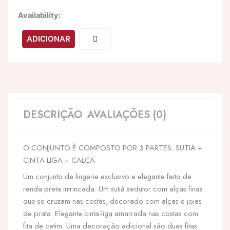
Quantidade
Availability:
de
LIVCO
ADICIONAR
CORSETTI
FASHION
-
SNEHANA
LC
90443
SUTI
DESCRIÇÃO
AVALIAÇÕES (0)
+
CINTA
LIGA
O CONJUNTO É COMPOSTO POR 3 PARTES: SUTIÃ +
+
CALCINHA
CINTA LIGA + CALÇA
PRETA
Um conjunto de lingerie exclusivo e elegante feito de
renda preta intrincada. Um sutiã sedutor com alças finas
que se cruzam nas costas, decorado com alças e joias
de prata. Elegante cinta-liga amarrada nas costas com
fita de cetim. Uma decoração adicional são duas fitas