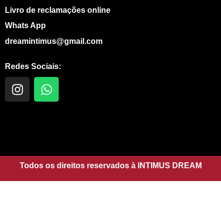
Livro de reclamações online
Whats App
dreamintimus@gmail.com
Redes Sociais:
I
W
n
h
s
a
t
t
a
s
g
a
r
p
a
Todos os direitos reservados à INTIMUS DREAM
p
m