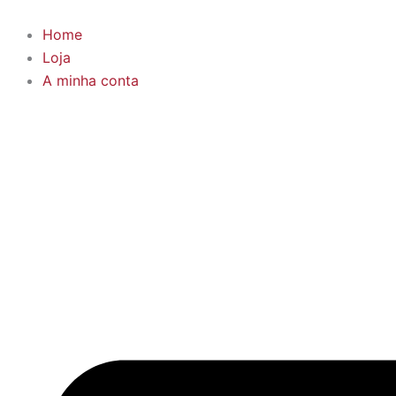
Products
Skip
search
to
Home
content
Loja
A minha conta