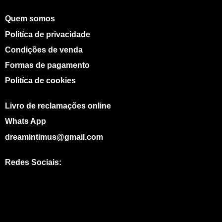
Quem somos
Politíca de privacidade
Condições de venda
Formas de pagamento
Politíca de cookies
Livro de reclamações online
Whats App
dreamintimus@gmail.com
Redes Sociais:
I
W
n
h