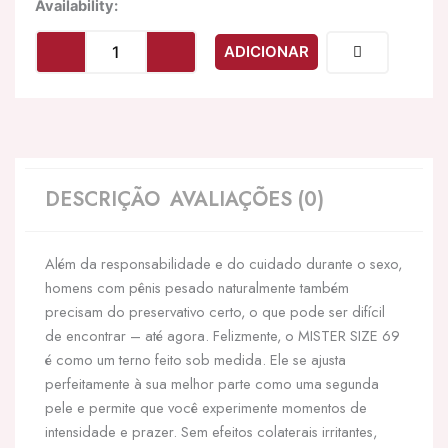
Quantidade
Availability:
de
MISTER
ADICIONAR
SIZE
-
PRESERVATIVOS
TAMANHO
XXXL
69
MM
DESCRIÇÃO
AVALIAÇÕES (0)
(10
UNIDADES)
Além da responsabilidade e do cuidado durante o sexo,
homens com pênis pesado naturalmente também
precisam do preservativo certo, o que pode ser difícil
de encontrar – até agora. Felizmente, o MISTER SIZE 69
é como um terno feito sob medida. Ele se ajusta
perfeitamente à sua melhor parte como uma segunda
pele e permite que você experimente momentos de
intensidade e prazer. Sem efeitos colaterais irritantes,