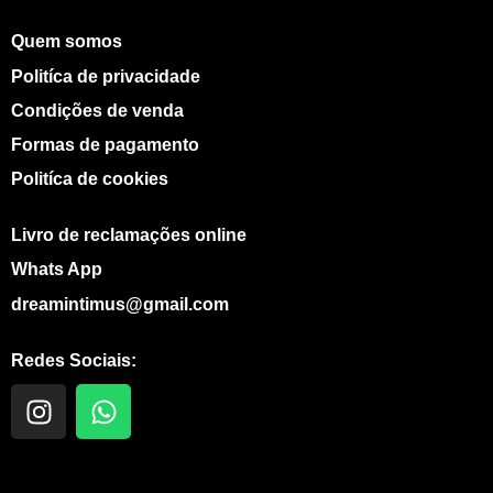
Quem somos
Politíca de privacidade
Condições de venda
Formas de pagamento
Politíca de cookies
Livro de reclamações online
Whats App
dreamintimus@gmail.com
Redes Sociais:
I
W
n
h
s
a
t
t