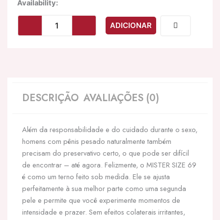
Quantidade
Availability:
de
MISTER
ADICIONAR
SIZE
-
PRESERVATIVOS
TAMANHO
XXXL
69
MM
DESCRIÇÃO
AVALIAÇÕES (0)
(100
UNIDADES)
Além da responsabilidade e do cuidado durante o sexo,
homens com pênis pesado naturalmente também
precisam do preservativo certo, o que pode ser difícil
de encontrar – até agora. Felizmente, o MISTER SIZE 69
é como um terno feito sob medida. Ele se ajusta
perfeitamente à sua melhor parte como uma segunda
pele e permite que você experimente momentos de
intensidade e prazer. Sem efeitos colaterais irritantes,