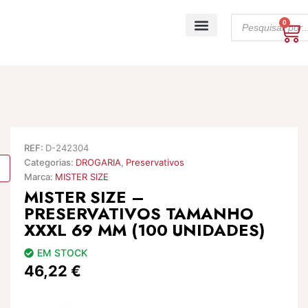
Skip
Products
to
0
Ca
search
content
A minha conta
REF:
D-242304
Categorias:
DROGARIA
,
Preservativos
Marca:
MISTER SIZE
MISTER SIZE –
PRESERVATIVOS TAMANHO
XXXL 69 MM (100 UNIDADES)
EM STOCK
46,22
€