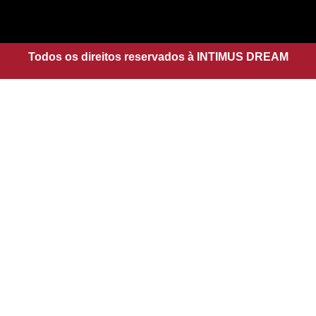
a
s
g
a
r
p
a
Todos os direitos reservados à INTIMUS DREAM
p
m