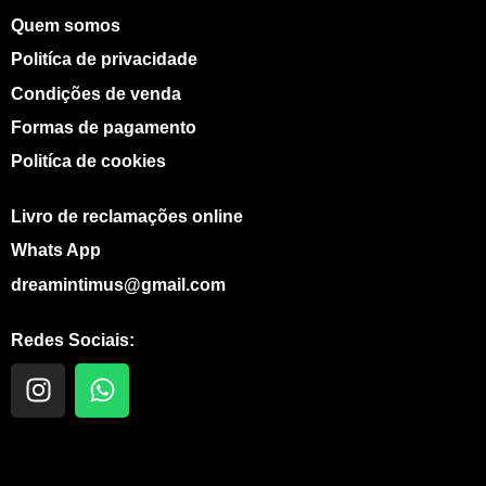
Quem somos
Politíca de privacidade
Condições de venda
Formas de pagamento
Politíca de cookies
Livro de reclamações online
Whats App
dreamintimus@gmail.com
Redes Sociais:
I
W
n
h
s
a
t
t
a
s