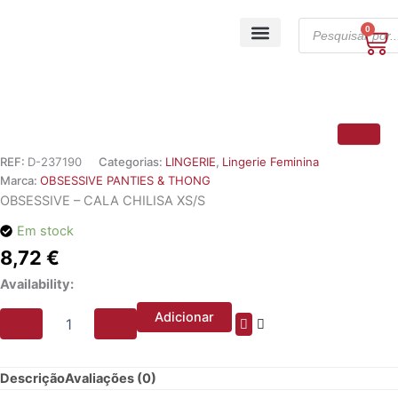
Skip
Products
to
0
Ca
search
content
A minha conta
REF:
D-237190
Categorias:
LINGERIE
,
Lingerie Feminina
Marca:
OBSESSIVE PANTIES & THONG
OBSESSIVE – CALA CHILISA XS/S
Em stock
8,72
€
Quantidade
Availability:
de
OBSESSIVE
Adicionar
-
CALA
CHILISA
Descrição
Avaliações (0)
XS/S