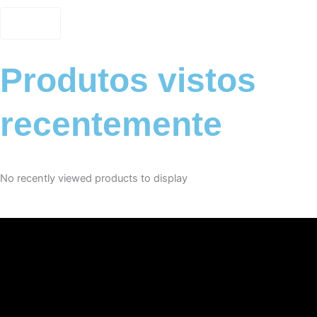
Produtos vistos
recentemente
No recently viewed products to display