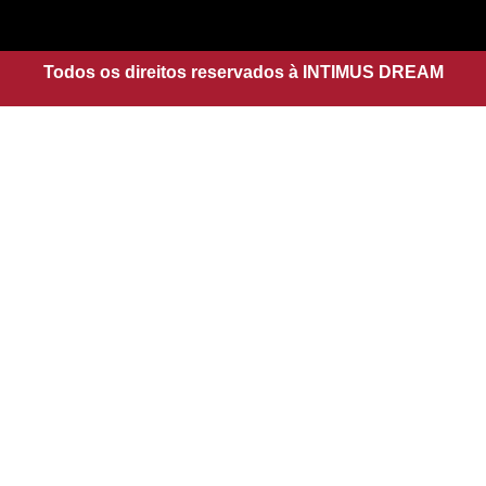
g
a
r
p
a
Todos os direitos reservados à INTIMUS DREAM
p
m