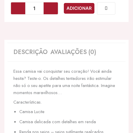
OBSESSIVE
ADICIONAR
-
LUCITA
CHEMISE
S/M
DESCRIÇÃO
AVALIAÇÕES (0)
Essa camisa vai conquistar seu coração! Você ainda
hesita? Teste-o. Os detalhes tentadores irão estimular
não só o seu apetite para uma noite fantástica. Imagine
momentos maravilhosos…
Características.
Camisa Lucite
Camisa delicada com detalhes em renda
Renda nos seios – seios sutilmente realçados