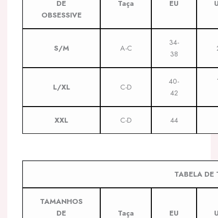
DE
Taça
EU
OBSESSIVE
34-
S/M
A-C
38
40-
L/XL
C-D
42
XXL
C-D
44
TABELA DE 
TAMANHOS
DE
Taça
EU