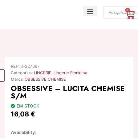
Skip
Products
to
0
Ca
search
content
A minha conta
REF:
D-227697
Categorias:
LINGERIE
,
Lingerie Feminina
Marca:
OBSESSIVE CHEMISE
OBSESSIVE – LUCITA CHEMISE
S/M
EM STOCK
16,08
€
Quantidade
Availability:
de