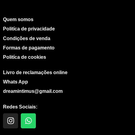
Quem somos
Politíca de privacidade
Condições de venda
Formas de pagamento
Politíca de cookies
Livro de reclamações online
Whats App
dreamintimus@gmail.com
Redes Sociais:
I
W
n
h
s
a