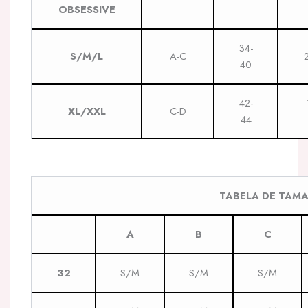
OBSESSIVE
34-
S/M/L
A-C
40
42-
XL/XXL
C-D
44
TABELA DE TAM
A
B
C
32
S/M
S/M
S/M