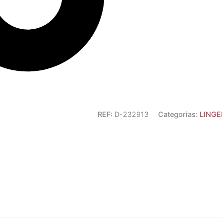
REF:
D-232913
Categorias:
LINGE