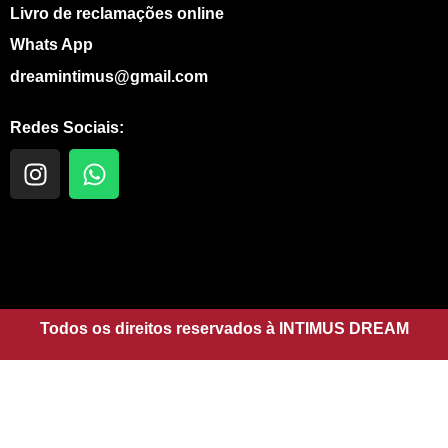
Livro de reclamações online
Whats App
dreamintimus@gmail.com
Redes Sociais:
I
W
n
h
s
a
t
t
a
s
g
a
r
p
a
Todos os direitos reservados à INTIMUS DREAM
p
m