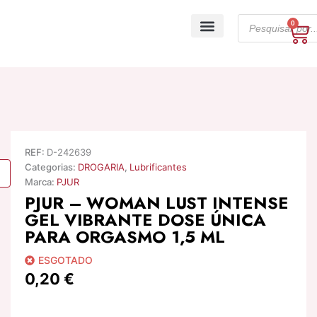
Skip
Products
to
0
Ca
search
content
A minha conta
REF:
D-242639
Categorias:
DROGARIA
,
Lubrificantes
Marca:
PJUR
PJUR – WOMAN LUST INTENSE
GEL VIBRANTE DOSE ÚNICA
PARA ORGASMO 1,5 ML
ESGOTADO
0,20
€