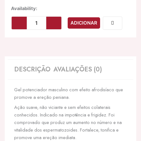
Quantidade
Availability:
de
EROS-
ADICIONAR
ART
-
MEN
EVENING
PRINT
ENHANCEL
GEL
DESCRIÇÃO
AVALIAÇÕES (0)
PARA
ELE
100
Gel potenciador masculino com efeito afrodisíaco que
CC
promove a ereção peniana.
Ação suave, não viciante e sem efeitos colaterais
conhecidos. Indicado na impotência e frigidez. Foi
comprovado que produz um aumento no número e na
vitalidade dos espermatozoides. Fortalece, tonifica e
promove uma ereção imediata.