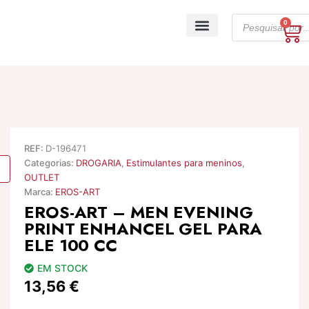
Skip
Products
to
0
Ca
search
content
A minha conta
REF:
D-196471
Categorias:
DROGARIA
,
Estimulantes para meninos
,
OUTLET
Marca:
EROS-ART
EROS-ART – MEN EVENING
PRINT ENHANCEL GEL PARA
ELE 100 CC
EM STOCK
13,56
€