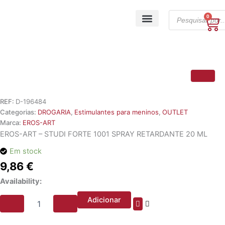
Skip
Products
to
0
Ca
search
content
A minha conta
REF:
D-196484
Categorias:
DROGARIA
,
Estimulantes para meninos
,
OUTLET
Marca:
EROS-ART
EROS-ART – STUDI FORTE 1001 SPRAY RETARDANTE 20 ML
Em stock
9,86
€
Quantidade
Availability:
de
EROS-
Adicionar
ART
-