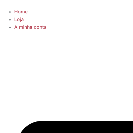
Products
Skip
search
to
Home
content
Loja
A minha conta