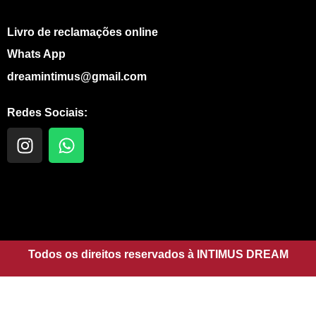
Livro de reclamações online
Whats App
dreamintimus@gmail.com
Redes Sociais:
I
W
n
h
s
a
t
t
a
s
g
a
r
p
a
Todos os direitos reservados à INTIMUS DREAM
p
m