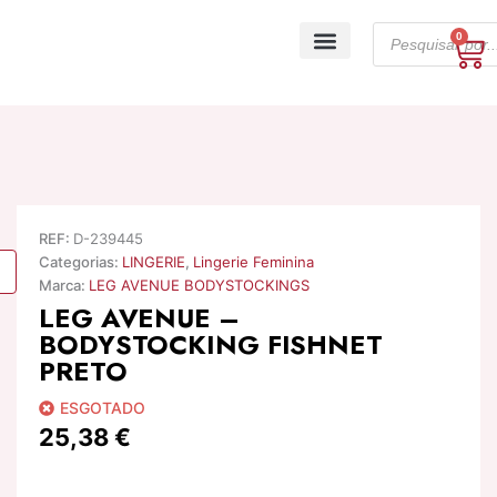
Skip
Products
to
0
Ca
search
content
A minha conta
REF:
D-239445
Categorias:
LINGERIE
,
Lingerie Feminina
Marca:
LEG AVENUE BODYSTOCKINGS
LEG AVENUE –
BODYSTOCKING FISHNET
PRETO
ESGOTADO
25,38
€