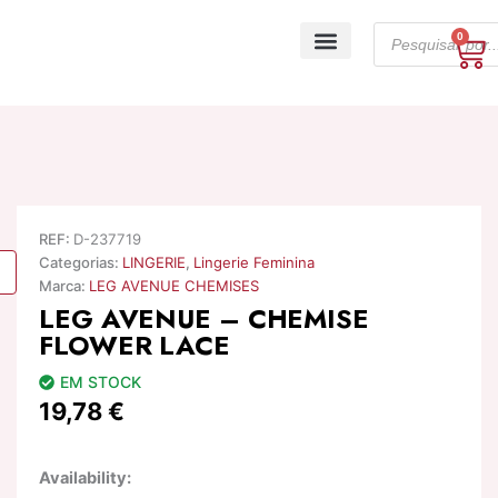
Skip
Products
to
0
Ca
search
content
A minha conta
REF:
D-237719
Categorias:
LINGERIE
,
Lingerie Feminina
Marca:
LEG AVENUE CHEMISES
LEG AVENUE – CHEMISE
FLOWER LACE
EM STOCK
19,78
€
Quantidade
Availability:
de