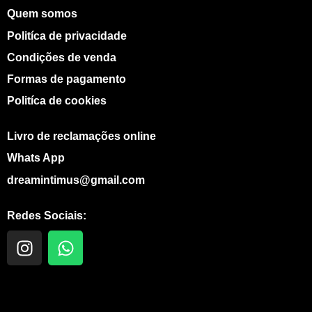
Quem somos
Politíca de privacidade
Condições de venda
Formas de pagamento
Politíca de cookies
Livro de reclamações online
Whats App
dreamintimus@gmail.com
Redes Sociais:
I
W
n
h
s
a
t
t
a
s