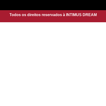
g
a
r
p
a
Todos os direitos reservados à INTIMUS DREAM
p
m