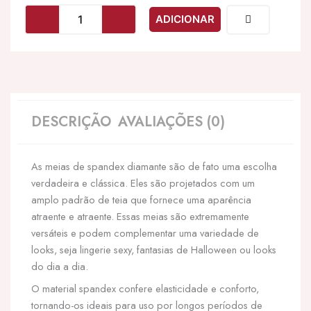
LEG
ADICIONAR
AVENUE
-
MEIA-
CALA
DIAMOND
FISHNNET
VIOLETA
DESCRIÇÃO
AVALIAÇÕES (0)
As meias de spandex diamante são de fato uma escolha
verdadeira e clássica. Eles são projetados com um
amplo padrão de teia que fornece uma aparência
atraente e atraente. Essas meias são extremamente
versáteis e podem complementar uma variedade de
looks, seja lingerie sexy, fantasias de Halloween ou looks
do dia a dia.
O material spandex confere elasticidade e conforto,
tornando-os ideais para uso por longos períodos de