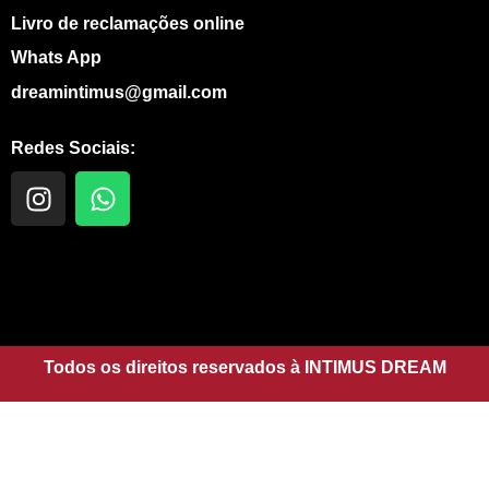
Livro de reclamações online
Whats App
dreamintimus@gmail.com
Redes Sociais:
I
W
n
h
s
a
t
t
a
s
g
a
r
p
a
Todos os direitos reservados à INTIMUS DREAM
p
m