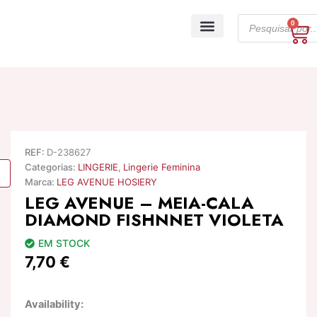
Skip
Products
to
0
Ca
search
content
A minha conta
REF:
D-238627
Categorias:
LINGERIE
,
Lingerie Feminina
Marca:
LEG AVENUE HOSIERY
LEG AVENUE – MEIA-CALA
DIAMOND FISHNNET VIOLETA
EM STOCK
7,70
€
Quantidade
Availability:
de