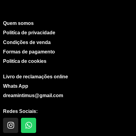
Quem somos
Politíca de privacidade
Condições de venda
Formas de pagamento
Politíca de cookies
Livro de reclamações online
Whats App
dreamintimus@gmail.com
Redes Sociais:
I
W
n
h