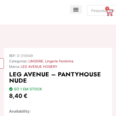
Skip
Products
to
0
Ca
search
content
A minha conta
REF:
D-210549
Categorias:
LINGERIE
,
Lingerie Feminina
Marca:
LEG AVENUE HOSIERY
LEG AVENUE – PANTYHOUSE
NUDE
SÓ 1 EM STOCK
8,40
€
Quantidade
Availability:
de